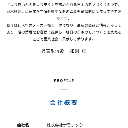
「より良いものをより安く」を求められる日本のモノづくりの中で、
日本製だけに留まらず海外製生産財の需要も飛躍的に高まってきてお
ります。
我々は仕入れ先メーカー様と一体になり、最新の商品と情報、そして
より一層の満足をお客様に提供し、
明日の日本のモノづくりを支える
ことで産業社会に貢献して参ります。
和泉 亘
代表取締役
PROFILE
会社概要
会社名
株式会社ナラテック